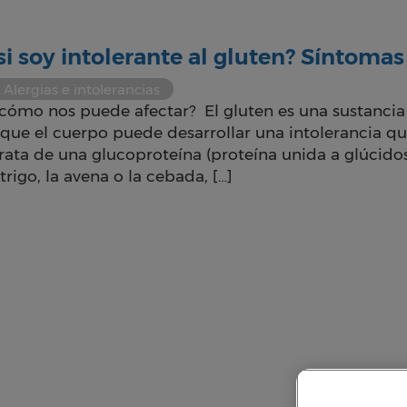
i soy intolerante al gluten? Síntomas
Alergias e intolerancias
y cómo nos puede afectar? El gluten es una sustancia
a que el cuerpo puede desarrollar una intolerancia 
ata de una glucoproteína (proteína unida a glúcidos
trigo, la avena o la cebada, […]