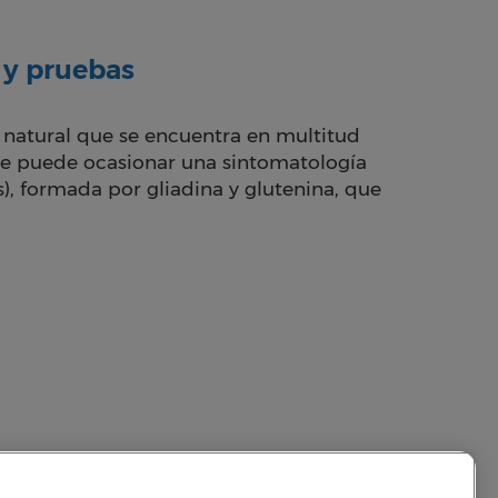
 y pruebas
 natural que se encuentra en multitud
que puede ocasionar una sintomatología
), formada por gliadina y glutenina, que