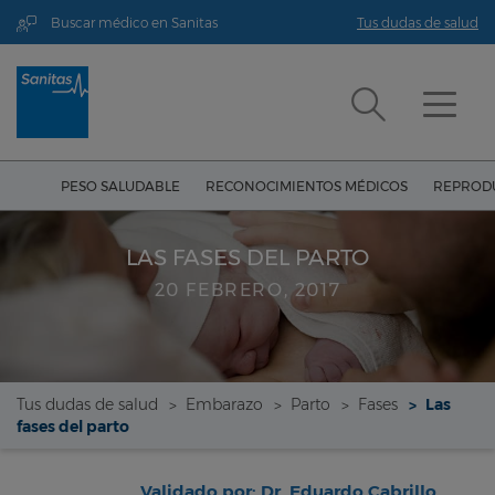
Buscar médico en Sanitas
Tus dudas de salud
PESO SALUDABLE
RECONOCIMIENTOS MÉDICOS
REPRODU
LAS FASES DEL PARTO
20 FEBRERO, 2017
Tus dudas de salud
Embarazo
Parto
Fases
Las
fases del parto
Validado por: Dr. Eduardo Cabrillo