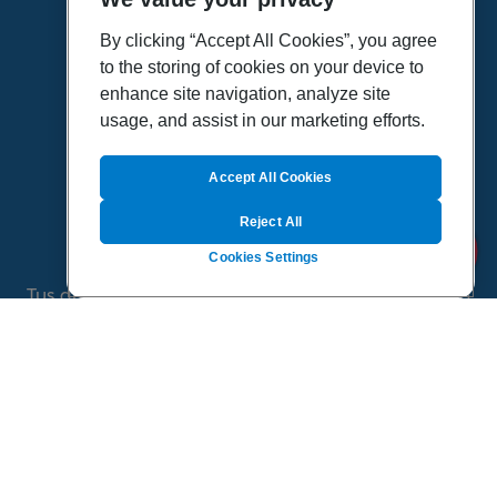
HOME
VÍDEOS
By clicking “Accept All Cookies”, you agree
to the storing of cookies on your device to
POLÍTICA DE PRIVACIDAD
enhance site navigation, analyze site
POLÍTICA DE COOKIES
usage, and assist in our marketing efforts.
MAPA DEL SITIO
QUIENES SOMOS
Accept All Cookies
Reject All
Cookies Settings
Tus dudas de salud es un proyecto de Sanitas, todo
el contenido de esta página ha sido validado por
especialistas médicos
©
2026 Todos los derechos reservados.