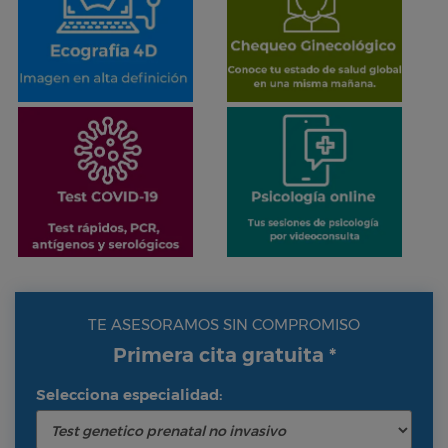
TE ASESORAMOS SIN COMPROMISO
Primera cita gratuita *
Selecciona especialidad: