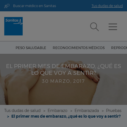
Buscar médico en Sanitas
Tus dudas de salud
PESO SALUDABLE
RECONOCIMIENTOS MÉDICOS
REPRODU
EL PRIMER MES DE EMBARAZO, ¿QUÉ ES
LO QUE VOY A SENTIR?
30 MARZO, 2017
Tus dudas de salud
Embarazo
Embarazada
Pruebas
El primer mes de embarazo, ¿qué es lo que voy a sentir?