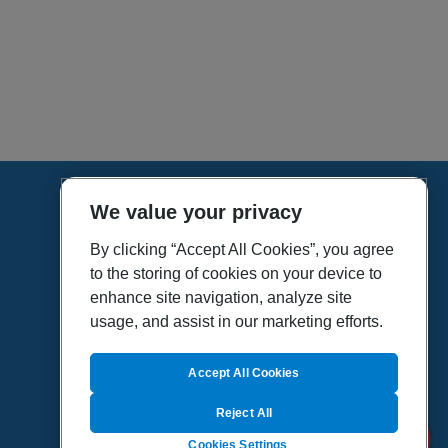
We value your privacy
HOME
VÍDEOS
By clicking “Accept All Cookies”, you agree
to the storing of cookies on your device to
POLÍTICA DE PRIVACIDAD
enhance site navigation, analyze site
POLÍTICA DE COOKIES
usage, and assist in our marketing efforts.
MAPA DEL SITIO
QUIENES SOMOS
Accept All Cookies
Reject All
Cookies Settings