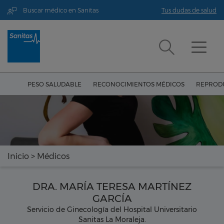
Buscar médico en Sanitas
Tus dudas de salud
PESO SALUDABLE
RECONOCIMIENTOS MÉDICOS
REPRODU
Inicio
>
Médicos
DRA. MARÍA TERESA MARTÍNEZ
GARCÍA
Servicio de Ginecología del Hospital Universitario
Sanitas La Moraleja.