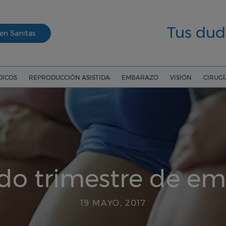
Tus dud
en Sanitas
DICOS
REPRODUCCIÓN ASISTIDA
EMBARAZO
VISIÓN
CIRUG
o trimestre de e
19 MAYO, 2017