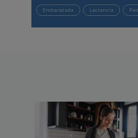
Embarazada
Lactancia
Pad