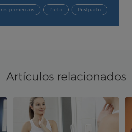
res primerizos
Parto
Postparto
Artículos relacionados