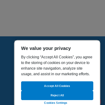
We value your privacy
HOME
VÍDEOS
By clicking “Accept All Cookies”, you agree
to the storing of cookies on your device to
POLÍTICA DE PRIVACIDAD
enhance site navigation, analyze site
POLÍTICA DE COOKIES
usage, and assist in our marketing efforts.
MAPA DEL SITIO
QUIENES SOMOS
Accept All Cookies
Reject All
Cookies Settings