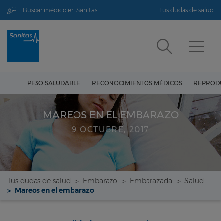
Buscar médico en Sanitas
Tus dudas de salud
PESO SALUDABLE
RECONOCIMIENTOS MÉDICOS
REPRODU
MAREOS EN EL EMBARAZO
9 OCTUBRE, 2017
Tus dudas de salud
Embarazo
Embarazada
Salud
Mareos en el embarazo