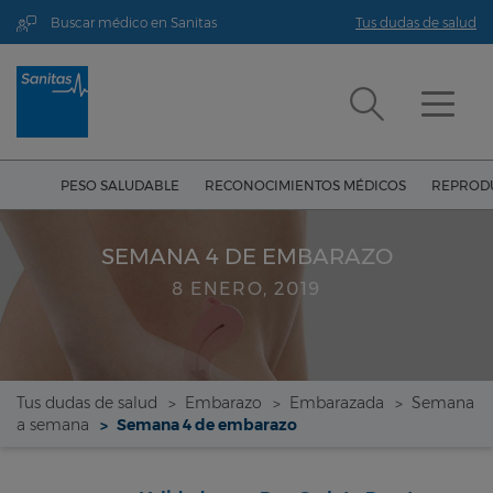
Buscar médico en Sanitas
Tus dudas de salud
PESO SALUDABLE
RECONOCIMIENTOS MÉDICOS
REPRODU
SEMANA 4 DE EMBARAZO
8 ENERO, 2019
Tus dudas de salud
Embarazo
Embarazada
Semana
a semana
Semana 4 de embarazo