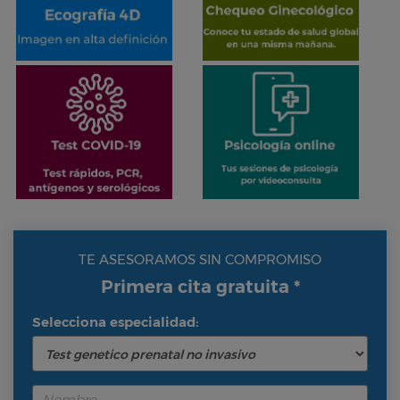
TE ASESORAMOS SIN COMPROMISO
Primera cita gratuita *
Selecciona especialidad: