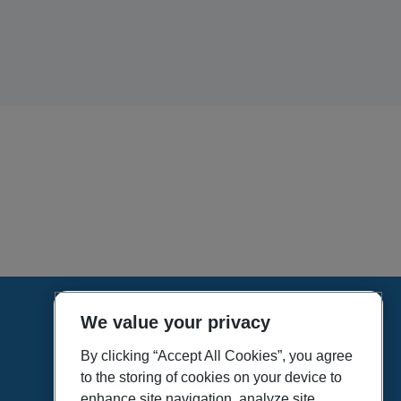
We value your privacy
HOME
VÍDEOS
By clicking “Accept All Cookies”, you agree
to the storing of cookies on your device to
POLÍTICA DE PRIVACIDAD
enhance site navigation, analyze site