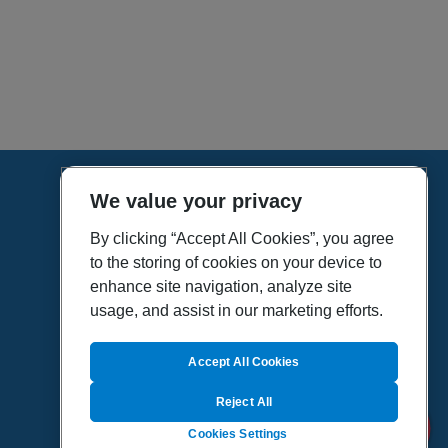
We value your privacy
HOME
VÍDEOS
By clicking “Accept All Cookies”, you agree
to the storing of cookies on your device to
POLÍTICA DE PRIVACIDAD
enhance site navigation, analyze site
POLÍTICA DE COOKIES
usage, and assist in our marketing efforts.
MAPA DEL SITIO
QUIENES SOMOS
Accept All Cookies
Reject All
Cookies Settings