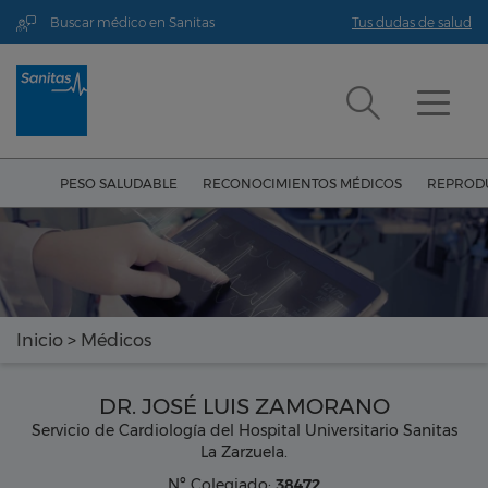
Buscar médico en Sanitas
Tus dudas de salud
PESO SALUDABLE
RECONOCIMIENTOS MÉDICOS
REPRODU
Inicio
>
Médicos
DR. JOSÉ LUIS ZAMORANO
Servicio de Cardiología del Hospital Universitario Sanitas
La Zarzuela.
Nº Colegiado:
38472