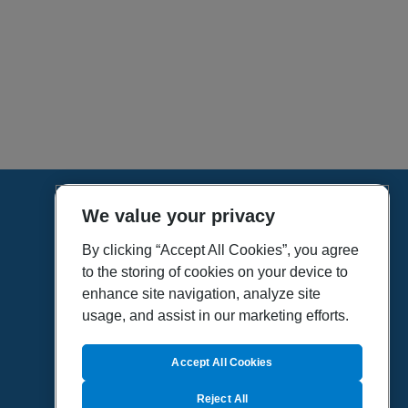
We value your privacy
HOME
VÍDEOS
By clicking “Accept All Cookies”, you agree
to the storing of cookies on your device to
POLÍTICA DE PRIVACIDAD
enhance site navigation, analyze site
POLÍTICA DE COOKIES
usage, and assist in our marketing efforts.
MAPA DEL SITIO
QUIENES SOMOS
Accept All Cookies
Reject All