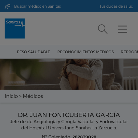
Buscar médico en Sanitas
Tus dudas de salud
PESO SALUDABLE
RECONOCIMIENTOS MÉDICOS
REPRODU
Inicio
>
Médicos
DR. JUAN FONTCUBERTA GARCÍA
Jefe de de Angiología y Cirugía Vascular y Endovascular
del Hospital Universitario Sanitas La Zarzuela.
Nº Colegiado:
282839028