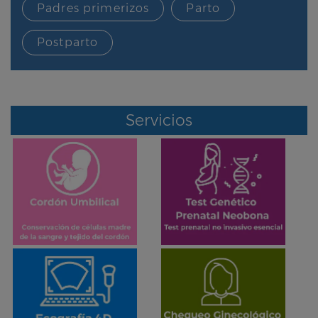
Padres primerizos
Parto
Postparto
Servicios