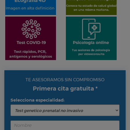
TE ASESORAMOS SIN COMPROMISO
Primera cita gratuita *
Selecciona especialidad: