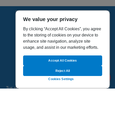
We value your privacy
HOME
VÍDEOS
By clicking “Accept All Cookies”, you agree
to the storing of cookies on your device to
POLÍTICA DE PRIVACIDAD
enhance site navigation, analyze site
POLÍTICA DE COOKIES
usage, and assist in our marketing efforts.
MAPA DEL SITIO
QUIENES SOMOS
Accept All Cookies
Reject All
Cookies Settings
Tus dudas de salud es un proyecto de Sanitas, todo
el contenido de esta página ha sido validado por
especialistas médicos
©
2026 Todos los derechos reservados.