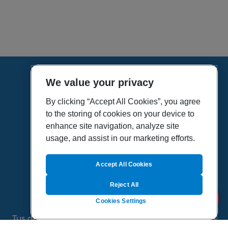
We value your privacy
HOME
VÍDEOS
By clicking “Accept All Cookies”, you agree
to the storing of cookies on your device to
POLÍTICA DE PRIVACIDAD
enhance site navigation, analyze site
POLÍTICA DE COOKIES
usage, and assist in our marketing efforts.
MAPA DEL SITIO
QUIENES SOMOS
Accept All Cookies
Reject All
Cookies Settings
Tus dudas de salud es un proyecto de Sanitas, todo