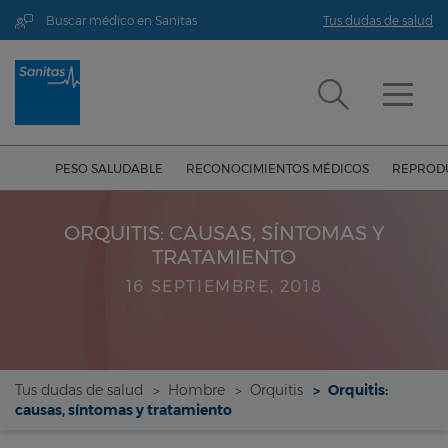
Buscar médico en Sanitas
Tus dudas de salud
PESO SALUDABLE
RECONOCIMIENTOS MÉDICOS
REPRODU
ORQUITIS: CAUSAS, SÍNTOMAS Y
TRATAMIENTO
16 SEPTIEMBRE, 2018
Tus dudas de salud
Hombre
Orquitis
Orquitis:
causas, síntomas y tratamiento