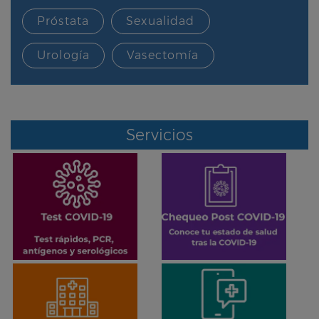
Próstata
Sexualidad
Urología
Vasectomía
Servicios