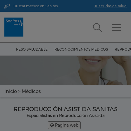
Buscar médico en Sanitas
Tus dudas de salud
PESO SALUDABLE
RECONOCIMIENTOS MÉDICOS
REPRODU
Inicio
>
Médicos
REPRODUCCIÓN ASISTIDA SANITAS
Especialistas en Reproducción Asistida
Página web