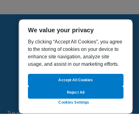
We value your privacy
HOME
VÍDEOS
By clicking “Accept All Cookies”, you agree
to the storing of cookies on your device to
POLÍTICA DE PRIVACIDAD
enhance site navigation, analyze site
POLÍTICA DE COOKIES
usage, and assist in our marketing efforts.
MAPA DEL SITIO
QUIENES SOMOS
Accept All Cookies
Reject All
Cookies Settings
Tus dudas de salud es un proyecto de Sanitas, todo
el contenido de esta página ha sido validado por
especialistas médicos