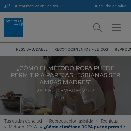
Buscar médico en Sanitas
Tus dudas de salud
PESO SALUDABLE
RECONOCIMIENTOS MÉDICOS
REPRODU
¿CÓMO EL MÉTODO ROPA PUEDE
PERMITIR A PAREJAS LESBIANAS SER
AMBAS MADRES?
26 SEPTIEMBRE, 2017
Tus dudas de salud
Reproducción asistida
Técnicas
Método ROPA
¿Cómo el método ROPA puede permitir