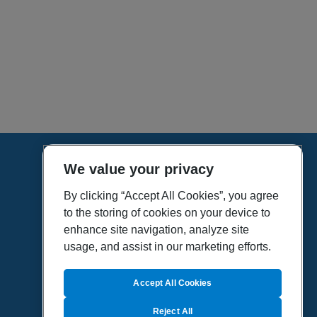
We value your privacy
HOME
VÍDEOS
By clicking “Accept All Cookies”, you agree
to the storing of cookies on your device to
POLÍTICA DE PRIVACIDAD
enhance site navigation, analyze site
POLÍTICA DE COOKIES
usage, and assist in our marketing efforts.
MAPA DEL SITIO
QUIENES SOMOS
Accept All Cookies
Reject All