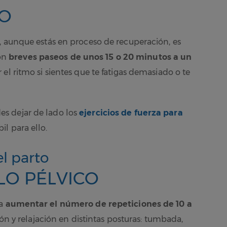
IO
, aunque estás en proceso de recuperación, es
on
breves paseos de unos 15 o 20 minutos a un
l ritmo si sientes que te fatigas demasiado o te
des dejar de lado los
ejercicios de fuerza para
l para ello.
l parto
LO PÉLVICO
ca
aumentar el número de repeticiones de 10 a
ón y relajación en distintas posturas: tumbada,