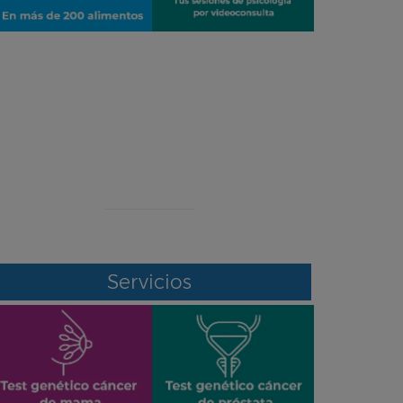
¡ERROR!
Se ha producido un error en el envío de
datos
Contacte con nosotros por otro medio
Servicios