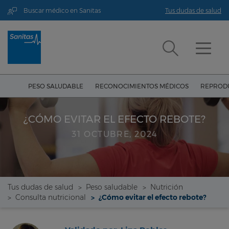
Buscar médico en Sanitas
Tus dudas de salud
PESO SALUDABLE
RECONOCIMIENTOS MÉDICOS
REPRODU
¿CÓMO EVITAR EL EFECTO REBOTE?
31 OCTUBRE, 2024
Tus dudas de salud
Peso saludable
Nutrición
Consulta nutricional
¿Cómo evitar el efecto rebote?