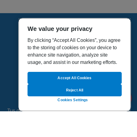
We value your privacy
HOME
VÍDEOS
By clicking “Accept All Cookies”, you agree
to the storing of cookies on your device to
POLÍTICA DE PRIVACIDAD
enhance site navigation, analyze site
POLÍTICA DE COOKIES
usage, and assist in our marketing efforts.
MAPA DEL SITIO
QUIENES SOMOS
Accept All Cookies
Reject All
Cookies Settings
Tus dudas de salud es un proyecto de Sanitas, todo
el contenido de esta página ha sido validado por
especialistas médicos