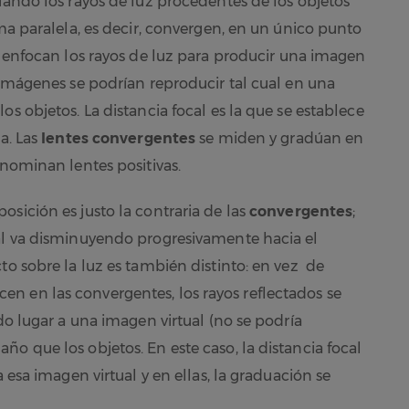
uando los rayos de luz procedentes de los objetos
rma paralela, es decir, convergen, en un único punto
enfocan los rayos de luz para producir una imagen
 imágenes se podrían reproducir tal cual en una
s objetos. La distancia focal es la que se establece
a. Las
lentes convergentes
se miden y gradúan en
enominan lentes positivas.
posición es justo la contraria de las
convergentes
;
ual va disminuyendo progresivamente hacia el
to sobre la luz es también distinto: en vez de
n en las convergentes, los rayos reflectados se
ndo lugar a una imagen virtual (no se podría
o que los objetos. En este caso, la distancia focal
a esa imagen virtual y en ellas, la graduación se