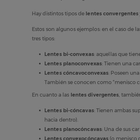
Hay distintos tipos de
lentes convergentes 
Estos son algunos ejemplos: en el caso de l
tres tipos:
Lentes bi-convexas
: aquellas que tien
Lentes planoconvexas
: Tienen una ca
Lentes cóncavoconvexas
: Poseen una
También se conocen como “menisco c
En cuanto a las
lentes divergentes
, tambié
Lentes bi-cóncavas
: Tienen ambas supe
hacia dentro).
Lentes planocóncavas
: Una de sus car
Lentes convexocóncavas
(o menisco d