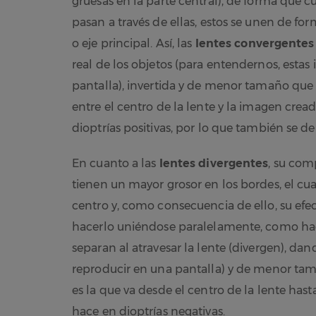
gruesas en la parte central), de forma que c
pasan a través de ellas, estos se unen de fo
o eje principal. Así, las
lentes convergentes
real de los objetos (para entendernos, estas
pantalla), invertida y de menor tamaño que lo
entre el centro de la lente y la imagen cread
dioptrías positivas, por lo que también se d
En cuanto a las
lentes divergentes
, su com
tienen un mayor grosor en los bordes, el c
centro y, como consecuencia de ello, su efec
hacerlo uniéndose paralelamente, como hace
separan al atravesar la lente (divergen), da
reproducir en una pantalla) y de menor tamañ
es la que va desde el centro de la lente hast
hace en dioptrías negativas.