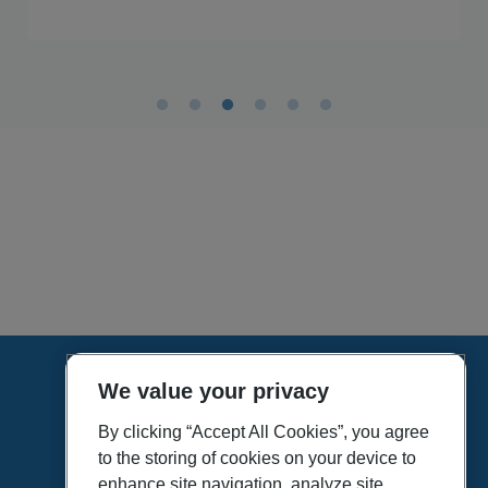
We value your privacy
HOME
VÍDEOS
By clicking “Accept All Cookies”, you agree
to the storing of cookies on your device to
POLÍTICA DE PRIVACIDAD
enhance site navigation, analyze site