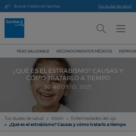
Buscar médico en Sanitas
Tus dudas de salud
PESO SALUDABLE
RECONOCIMIENTOS MÉDICOS
REPRODU
¿QUÉ ES EL ESTRABISMO? CAUSAS Y
CÓMO TRATARLO A TIEMPO
30 AGOSTO, 2021
Tus dudas de salud
Visión
Enfermedades del ojo
¿Qué es el estrabismo? Causas y cómo tratarlo a tiempo