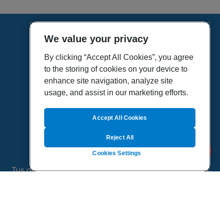
We value your privacy
HOME
VÍDEOS
By clicking “Accept All Cookies”, you agree
to the storing of cookies on your device to
POLÍTICA DE PRIVACIDAD
enhance site navigation, analyze site
POLÍTICA DE COOKIES
usage, and assist in our marketing efforts.
MAPA DEL SITIO
QUIENES SOMOS
Accept All Cookies
Reject All
Cookies Settings
Tus dudas de salud es un proyecto de Sanitas, todo
el contenido de esta página ha sido validado por
especialistas médicos