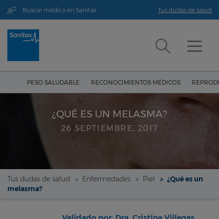
Buscar médico en Sanitas
Tus dudas de salud
PESO SALUDABLE
RECONOCIMIENTOS MÉDICOS
REPRODU
¿QUÉ ES UN MELASMA?
26 SEPTIEMBRE, 2017
Tus dudas de salud
Enfermedades
Piel
¿Qué es un
melasma?
Validado por: Dra. Cristina Villegas