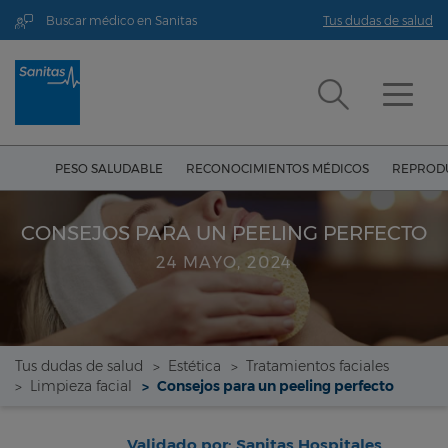
Buscar médico en Sanitas
Tus dudas de salud
PESO SALUDABLE
RECONOCIMIENTOS MÉDICOS
REPRODU
CONSEJOS PARA UN PEELING PERFECTO
24 MAYO, 2024
Tus dudas de salud
Estética
Tratamientos faciales
Limpieza facial
Consejos para un peeling perfecto
Validado por: Sanitas Hospitales