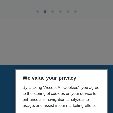
We value your privacy
HOME
VÍDEOS
By clicking “Accept All Cookies”, you agree
to the storing of cookies on your device to
POLÍTICA DE PRIVACIDAD
enhance site navigation, analyze site
POLÍTICA DE COOKIES
usage, and assist in our marketing efforts.
MAPA DEL SITIO