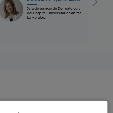
Jefa de servicio de Dermatología
del Hospital Universitario Sanitas
La Moraleja.