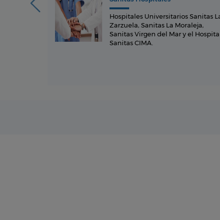
rugía
Hospitales Universitarios Sanitas L
ética.
Zarzuela, Sanitas La Moraleja,
e Cirugía
Sanitas Virgen del Mar y el Hospita
Sanitas CIMA.