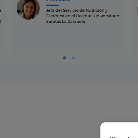
a
Jefa del Servicio de Nutrición y
Dietética en el Hospital Universitario
l
Sanitas La Zarzuela.