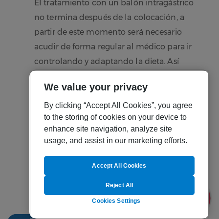
El tratamiento con un balón intragástrico
no termina después de la colocación, a
partir de este momento será necesario
acudir de forma regular al médico para ir
controlando y adaptando la dieta. Así
como estableciendo las nuevas rutinas, no
We value your privacy
solo de alimentación sino también de
actividad física. Es un proceso que en
By clicking “Accept All Cookies”, you agree
to the storing of cookies on your device to
ocasiones no es fácil por lo que se acude
enhance site navigation, analyze site
también a un psicólogo para que prepare
usage, and assist in our marketing efforts.
emocionalmente al paciente.
Accept All Cookies
Reject All
Cookies Settings