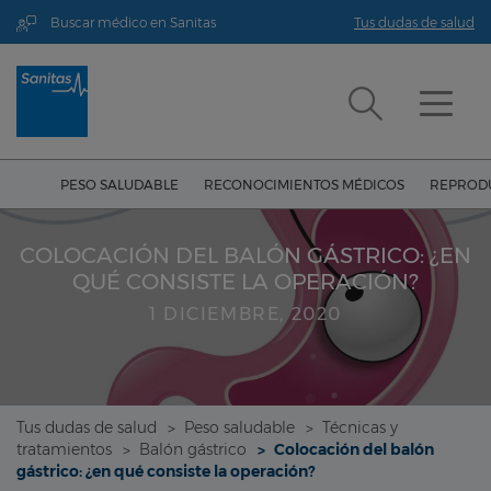
Buscar médico en Sanitas
Tus dudas de salud
PESO SALUDABLE
RECONOCIMIENTOS MÉDICOS
REPRODU
COLOCACIÓN DEL BALÓN GÁSTRICO: ¿EN
QUÉ CONSISTE LA OPERACIÓN?
1 DICIEMBRE, 2020
Tus dudas de salud
Peso saludable
Técnicas y
tratamientos
Balón gástrico
Colocación del balón
gástrico: ¿en qué consiste la operación?