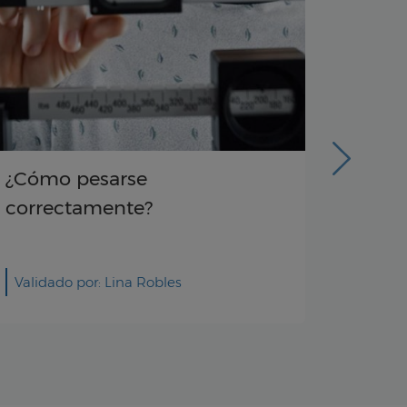
¿Cómo evitar el efecto
Tr
rebote?
pa
Validado por: Lina Robles
Sa