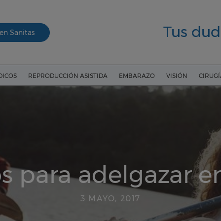
Tus dud
en Sanitas
DICOS
REPRODUCCIÓN ASISTIDA
EMBARAZO
VISIÓN
CIRUG
s para adelgazar e
3 MAYO, 2017