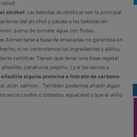
 salud.
l alcohol.
Las bebidas alcohólicas son la principal
aciones del alcohol y pásate a las bebidas sin.
limón, zumo de tomate, agua con frutas…
es
. Alimentarse a base de ensaladas no garantiza en
echo, si no controlamos los ingredientes y aliños,
ante calóricas. Tienen que tener una base vegetal
r añadido, zanahoria, pepino…) y si las vamos a
añadirle alguna proteína e hidrato de carbono:
gral, atún, salmón… También podemos añadir algún
tos secos crudos o tostados, aguacate) y que el aliño
.