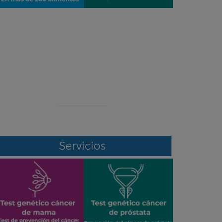
¡ERROR!
Se ha producido un error en el envío de
datos
Contacte con nosotros por otro medio
Servicios