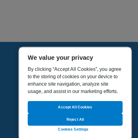
We value your privacy
HOME
VÍDEOS
By clicking “Accept All Cookies”, you agree
to the storing of cookies on your device to
POLÍTICA DE PRIVACIDAD
enhance site navigation, analyze site
POLÍTICA DE COOKIES
usage, and assist in our marketing efforts.
MAPA DEL SITIO
QUIENES SOMOS
Accept All Cookies
Reject All
Cookies Settings