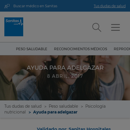
Buscar médico en Sanitas
Tus dudas de salud
PESO SALUDABLE
RECONOCIMIENTOS MÉDICOS
REPRODU
AYUDA PARA ADELGAZAR
8 ABRIL, 2017
Tus dudas de salud
Peso saludable
Psicología
nutricional
Ayuda para adelgazar
Validado por: Sanitas Hospitales