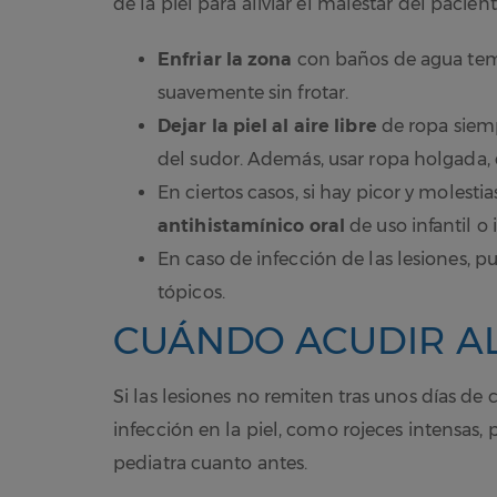
de la piel para aliviar el malestar del pacien
Enfriar la zona
con baños de agua temp
suavemente sin frotar.
Dejar la piel al aire libre
de ropa siemp
del sudor. Además, usar ropa holgada, q
En ciertos casos, si hay picor y molest
antihistamínico oral
de uso infantil o
En caso de infección de las lesiones, p
tópicos.
CUÁNDO ACUDIR AL
Si las lesiones no remiten tras unos días d
infección en la piel, como rojeces intensas,
pediatra cuanto antes.