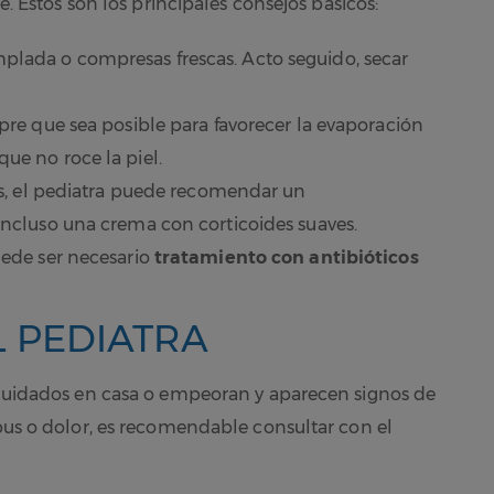
te. Estos son los principales consejos básicos:
lada o compresas frescas. Acto seguido, secar
re que sea posible para favorecer la evaporación
ue no roce la piel.
ias, el pediatra puede recomendar un
 incluso una crema con corticoides suaves.
uede ser necesario
tratamiento con antibióticos
 PEDIATRA
e cuidados en casa o empeoran y aparecen signos de
 pus o dolor, es recomendable consultar con el