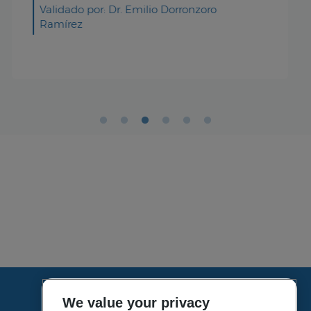
Validado por: Dr. Emilio Dorronzoro
Ramírez
We value your privacy
HOME