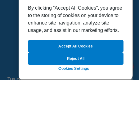
VÍDEOS
By clicking “Accept All Cookies”, you agree
to the storing of cookies on your device to
POLÍTICA DE PRIVACIDAD
enhance site navigation, analyze site
POLÍTICA DE COOKIES
usage, and assist in our marketing efforts.
MAPA DEL SITIO
QUIENES SOMOS
Accept All Cookies
Reject All
Cookies Settings
Tus dudas de salud es un proyecto de Sanitas, todo
el contenido de esta página ha sido validado por
especialistas médicos
©
2026 Todos los derechos reservados.