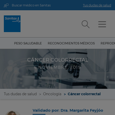
Buscar médico en Sanitas
Tus dudas de salud
PESO SALUDABLE
RECONOCIMIENTOS MÉDICOS
REPRODU
CÁNCER COLORRECTAL
4 NOVIEMBRE, 2019
Tus dudas de salud
Oncología
Cáncer colorrectal
Validado por: Dra. Margarita Feyjóo