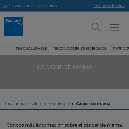
Buscar médico en Sanitas
Tus dudas de salud
PESO SALUDABLE
RECONOCIMIENTOS MÉDICOS
REPRODU
CÁNCER DE MAMA
Tus dudas de salud
Oncología
Cáncer de mama
Conoce más información sobre el cáncer de mama,