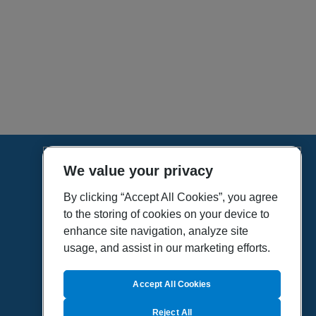
We value your privacy
HOME
VÍDEOS
By clicking “Accept All Cookies”, you agree
to the storing of cookies on your device to
POLÍTICA DE PRIVACIDAD
enhance site navigation, analyze site
POLÍTICA DE COOKIES
usage, and assist in our marketing efforts.
MAPA DEL SITIO
QUIENES SOMOS
Accept All Cookies
Reject All