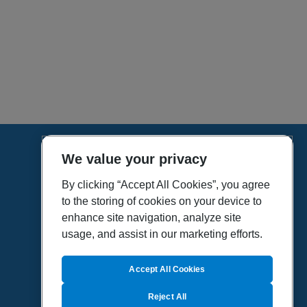
We value your privacy
HOME
VÍDEOS
By clicking “Accept All Cookies”, you agree
to the storing of cookies on your device to
POLÍTICA DE PRIVACIDAD
enhance site navigation, analyze site
POLÍTICA DE COOKIES
usage, and assist in our marketing efforts.
MAPA DEL SITIO
QUIENES SOMOS
Accept All Cookies
Reject All