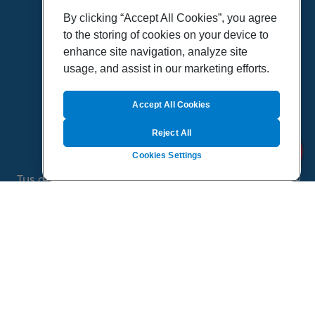
VÍDEOS
By clicking “Accept All Cookies”, you agree
to the storing of cookies on your device to
POLÍTICA DE PRIVACIDAD
enhance site navigation, analyze site
POLÍTICA DE COOKIES
usage, and assist in our marketing efforts.
MAPA DEL SITIO
QUIENES SOMOS
Accept All Cookies
Reject All
Cookies Settings
Tus dudas de salud es un proyecto de Sanitas, todo
el contenido de esta página ha sido validado por
especialistas médicos
©
2026 Todos los derechos reservados.