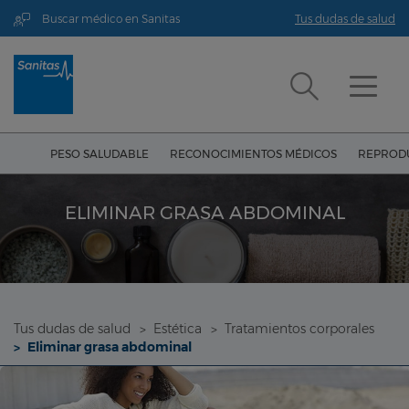
Buscar médico en Sanitas
Tus dudas de salud
PESO SALUDABLE
RECONOCIMIENTOS MÉDICOS
REPRODU
ELIMINAR GRASA ABDOMINAL
Tus dudas de salud
Estética
Tratamientos corporales
Eliminar grasa abdominal