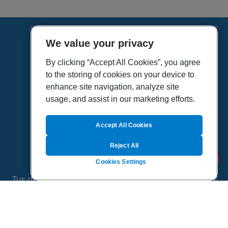
We value your privacy
HOME
VÍDEOS
By clicking “Accept All Cookies”, you agree
to the storing of cookies on your device to
POLÍTICA DE PRIVACIDAD
enhance site navigation, analyze site
POLÍTICA DE COOKIES
usage, and assist in our marketing efforts.
MAPA DEL SITIO
QUIENES SOMOS
Accept All Cookies
Reject All
Cookies Settings
Tus dudas de salud es un proyecto de Sanitas, todo
el contenido de esta página ha sido validado por
especialistas médicos