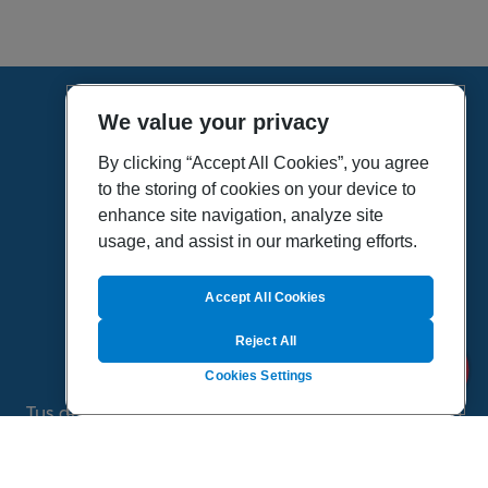
We value your privacy
HOME
VÍDEOS
By clicking “Accept All Cookies”, you agree
to the storing of cookies on your device to
POLÍTICA DE PRIVACIDAD
enhance site navigation, analyze site
POLÍTICA DE COOKIES
usage, and assist in our marketing efforts.
MAPA DEL SITIO
QUIENES SOMOS
Accept All Cookies
Reject All
Cookies Settings
Tus dudas de salud es un proyecto de Sanitas, todo
el contenido de esta página ha sido validado por
especialistas médicos