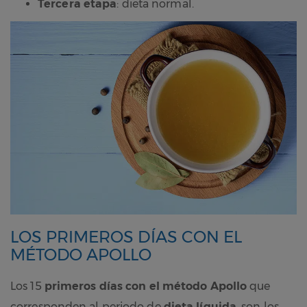
Tercera etapa
: dieta normal.
LOS PRIMEROS DÍAS CON EL
MÉTODO APOLLO
Los 15
primeros días con el método Apollo
que
corresponden al periodo de
dieta líquida
, son los