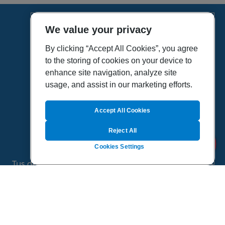
We value your privacy
HOME
VÍDEOS
By clicking “Accept All Cookies”, you agree
to the storing of cookies on your device to
POLÍTICA DE PRIVACIDAD
enhance site navigation, analyze site
POLÍTICA DE COOKIES
usage, and assist in our marketing efforts.
MAPA DEL SITIO
QUIENES SOMOS
Accept All Cookies
Reject All
Cookies Settings
Tus dudas de salud es un proyecto de Sanitas, todo
el contenido de esta página ha sido validado por
especialistas médicos
©
2026 Todos los derechos reservados.