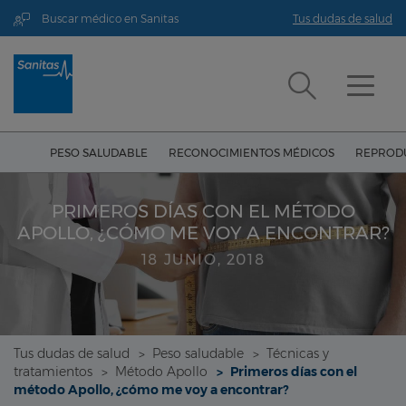
Buscar médico en Sanitas
Tus dudas de salud
PESO SALUDABLE
RECONOCIMIENTOS MÉDICOS
REPRODU
PRIMEROS DÍAS CON EL MÉTODO
APOLLO, ¿CÓMO ME VOY A ENCONTRAR?
18 JUNIO, 2018
Tus dudas de salud
Peso saludable
Técnicas y
tratamientos
Método Apollo
Primeros días con el
método Apollo, ¿cómo me voy a encontrar?