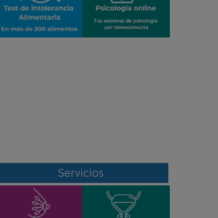
¡ERROR!
Se ha producido un error en el envío de
datos
Contacte con nosotros por otro medio
Servicios