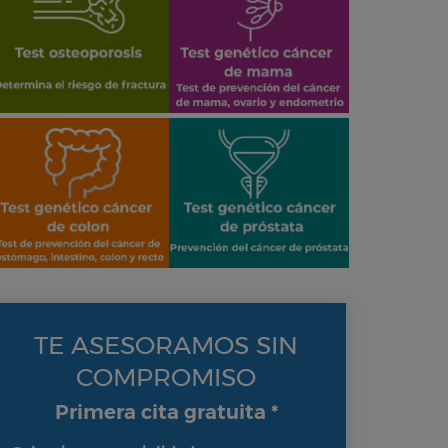
TE ASESORAMOS SIN
COMPROMISO
Primera cita gratuita *