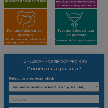
TE ASESORAMOS SIN COMPROMISO
Primera cita gratuita *
Selecciona especialidad: