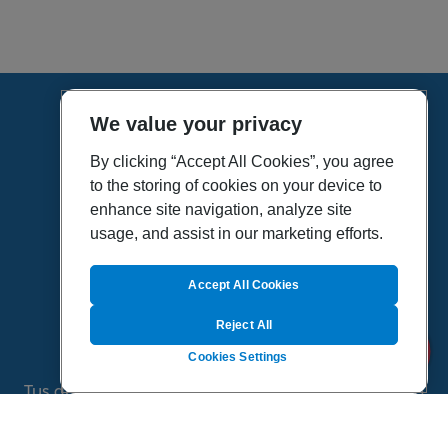
We value your privacy
HOME
VÍDEOS
By clicking “Accept All Cookies”, you agree
to the storing of cookies on your device to
POLÍTICA DE PRIVACIDAD
enhance site navigation, analyze site
POLÍTICA DE COOKIES
usage, and assist in our marketing efforts.
MAPA DEL SITIO
QUIENES SOMOS
Accept All Cookies
Reject All
Cookies Settings
Tus dudas de salud es un proyecto de Sanitas, todo
el contenido de esta página ha sido validado por
especialistas médicos