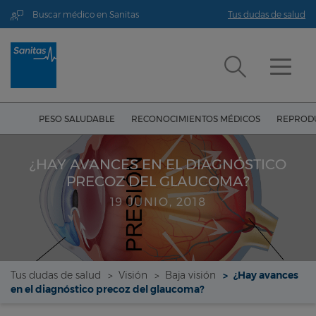
Buscar médico en Sanitas
Tus dudas de salud
PESO SALUDABLE
RECONOCIMIENTOS MÉDICOS
REPRODU
¿HAY AVANCES EN EL DIAGNÓSTICO
PRECOZ DEL GLAUCOMA?
19 JUNIO, 2018
Tus dudas de salud
Visión
Baja visión
¿Hay avances
en el diagnóstico precoz del glaucoma?