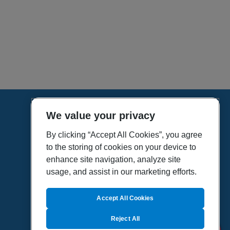
We value your privacy
HOME
VÍDEOS
By clicking “Accept All Cookies”, you agree
to the storing of cookies on your device to
POLÍTICA DE PRIVACIDAD
enhance site navigation, analyze site
POLÍTICA DE COOKIES
usage, and assist in our marketing efforts.
MAPA DEL SITIO
QUIENES SOMOS
Accept All Cookies
Reject All