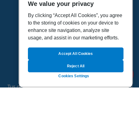
We value your privacy
HOME
VÍDEOS
By clicking “Accept All Cookies”, you agree
to the storing of cookies on your device to
POLÍTICA DE PRIVACIDAD
enhance site navigation, analyze site
POLÍTICA DE COOKIES
usage, and assist in our marketing efforts.
MAPA DEL SITIO
QUIENES SOMOS
Accept All Cookies
Reject All
Cookies Settings
Tus dudas de salud es un proyecto de Sanitas, todo
el contenido de esta página ha sido validado por
especialistas médicos
©
2026 Todos los derechos reservados.