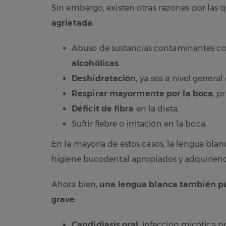
Sin embargo, existen otras razones por las
agrietada
:
Abuso de sustancias contaminantes c
alcohólicas
.
Deshidratación
, ya sea a nivel general
Respirar mayormente por la boca
, p
Déficit de fibra
en la dieta.
Sufrir fiebre o irritación en la boca.
En la mayoría de estos casos, la lengua bl
higiene bucodental apropiados y adquiriend
Ahora bien,
una lengua blanca también p
grave
:
Candidiasis oral
, infección micótica 