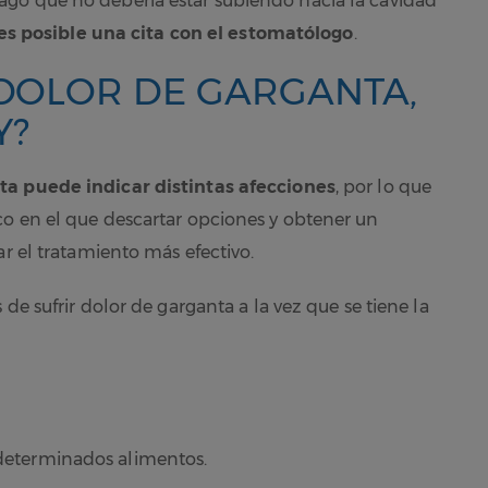
go que no debería estar subiendo hacia la cavidad
tes posible una cita con el estomatólogo
.
DOLOR DE GARGANTA,
Y?
ta puede indicar distintas afecciones
, por lo que
co en el que descartar opciones y obtener un
ar el tratamiento más efectivo.
de sufrir dolor de garganta a la vez que se tiene la
r determinados alimentos.