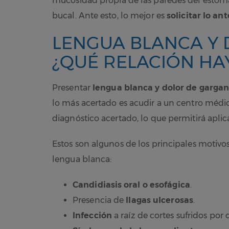
mucosidad propia de las paredes del estóma
bucal. Ante esto, lo mejor es
solicitar lo an
LENGUA BLANCA Y 
¿QUÉ RELACIÓN HA
Presentar
lengua blanca y dolor de gargan
lo más acertado es acudir a un centro médi
diagnóstico acertado, lo que permitirá aplic
Estos son algunos de los principales motivos 
lengua blanca:
Candidiasis oral o esofágica
.
Presencia de
llagas ulcerosas
.
Infección
a raíz de cortes sufridos po