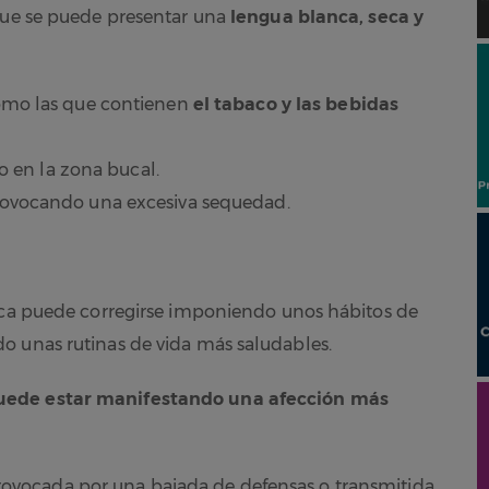
 que se puede presentar una
lengua blanca, seca y
omo las que contienen
el tabaco y las bebidas
 o en la zona bucal.
rovocando una excesiva sequedad.
anca puede corregirse imponiendo unos hábitos de
o unas rutinas de vida más saludables.
uede estar manifestando una afección más
provocada por una bajada de defensas o transmitida