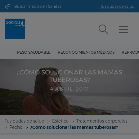
Buscar médico en Sanitas
Tus dudas de salud
PESO SALUDABLE
RECONOCIMIENTOS MÉDICOS
REPRODU
¿CÓMO SOLUCIONAR LAS MAMAS
TUBEROSAS?
4 ABRIL, 2017
Tus dudas de salud
Estética
Tratamientos corporales
Pecho
¿Cómo solucionar las mamas tuberosas?