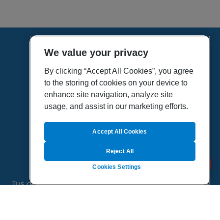
We value your privacy
HOME
VÍDEOS
By clicking “Accept All Cookies”, you agree
to the storing of cookies on your device to
POLÍTICA DE PRIVACIDAD
enhance site navigation, analyze site
POLÍTICA DE COOKIES
usage, and assist in our marketing efforts.
MAPA DEL SITIO
QUIENES SOMOS
Accept All Cookies
Reject All
Cookies Settings
Tus dudas de salud es un proyecto de Sanitas, todo
el contenido de esta página ha sido validado por
especialistas médicos