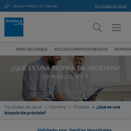
Buscar médico en Sanitas
Tus dudas de salud
PESO SALUDABLE
RECONOCIMIENTOS MÉDICOS
REPRODU
¿QUÉ ES UNA BIOPSIA DE PRÓSTATA?
30 MARZO, 2022
Tus dudas de salud
Hombre
Próstata
¿Qué es una
biopsia de próstata?
Validado por: Sanitas Hospitales