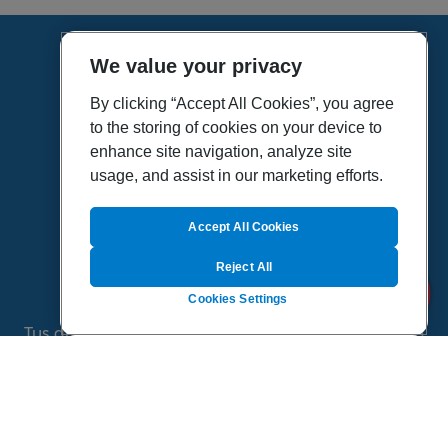
We value your privacy
HOME
VÍDEOS
By clicking “Accept All Cookies”, you agree
to the storing of cookies on your device to
POLÍTICA DE PRIVACIDAD
enhance site navigation, analyze site
POLÍTICA DE COOKIES
usage, and assist in our marketing efforts.
MAPA DEL SITIO
QUIENES SOMOS
Accept All Cookies
Reject All
Cookies Settings
Tus dudas de salud es un proyecto de Sanitas, todo
el contenido de esta página ha sido validado por
especialistas médicos
©
2026 Todos los derechos reservados.