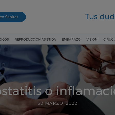
Tus dud
en Sanitas
DICOS
REPRODUCCIÓN ASISTIDA
EMBARAZO
VISIÓN
CIRUG
statitis o inflamac
30 MARZO, 2022