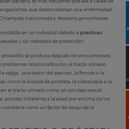
uier bacteria, es más frecuente que sea a causa de
roorganismos que desencadenan una enfermedad
Chlamydia trachomatis
y
Neisseria gonorrhoeae.
ostatitis en un individuo debido a
prácticas
s sexuales y sin métodos de protección.
 prostatitis se produce después de otros procesos
 de problemas relacionados con el tracto urinario
a vejiga, una lesión del perineo, la fimosis o la
, como la biopsia de próstata, la cistoscopia o la
n el tracto urinario como un sondaje vesical.
a, proceso inherente a la edad por encima de los
 considera como un factor de riesgo de la