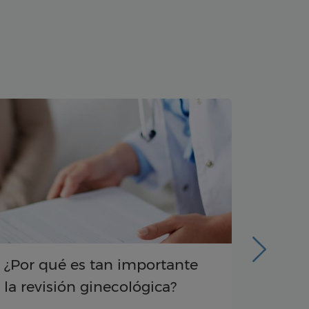
¿Por qué es tan importante
Ecogr
la revisión ginecológica?
y para