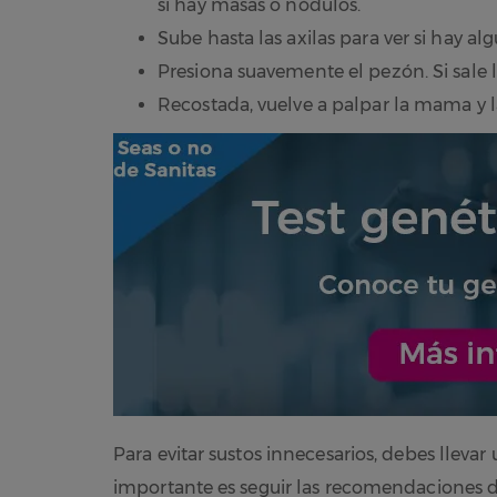
si hay masas o nódulos.
Sube hasta las axilas para ver si hay al
Presiona suavemente el pezón. Si sale 
Recostada, vuelve a palpar la mama y la
Para evitar sustos innecesarios, debes lleva
importante es seguir las recomendaciones de