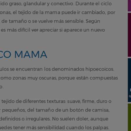
do graso, glandular y conectivo. Durante el ciclo
nas, el tejido de la mama puede ir cambiado, por
 de tamaño o se vuelve más sensible. Según
es más difícil
ver
apreciar si aparece un nuevo
ICO MAMA
nódulos se encuentran los denominados hipoecoicos.
ía como zonas muy oscuras, porque están compuestas
o.
ejido de diferentes texturas: suave, firme, duro o
ser pequeños, del tamaño de un botón de camisa,
efinidos o irregulares. No suelen doler, aunque
uedes tener más sensibilidad cuando los palpas.