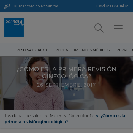
Buscar médico en Sanitas
Tus dudas de salud
PESO SALUDABLE
RECONOCIMIENTOS MÉDICOS
REPRODU
¿CÓMO ES LA PRIMERA REVISIÓN
GINECOLÓGICA?
26 SEPTIEMBRE, 2017
Tus dudas de salud
Mujer
Ginecología
¿Cómo es la
primera revisión ginecológica?