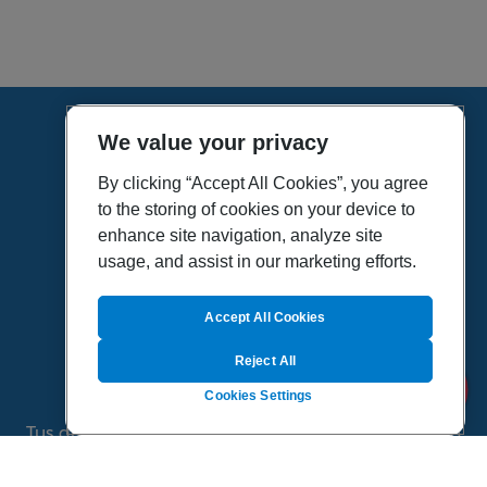
We value your privacy
HOME
VÍDEOS
By clicking “Accept All Cookies”, you agree
to the storing of cookies on your device to
POLÍTICA DE PRIVACIDAD
enhance site navigation, analyze site
POLÍTICA DE COOKIES
usage, and assist in our marketing efforts.
MAPA DEL SITIO
QUIENES SOMOS
Accept All Cookies
Reject All
Cookies Settings
Tus dudas de salud es un proyecto de Sanitas, todo
el contenido de esta página ha sido validado por
especialistas médicos