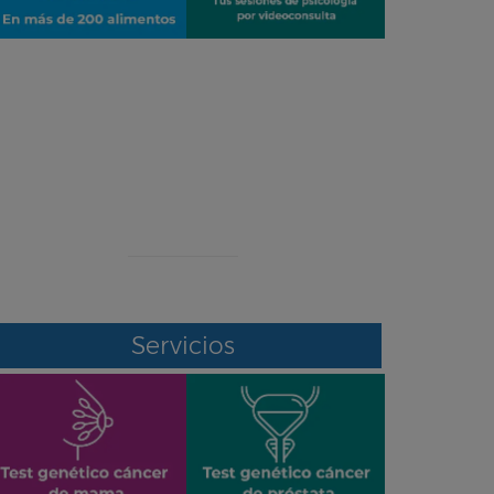
¡ERROR!
Se ha producido un error en el envío de
datos
Contacte con nosotros por otro medio
Servicios