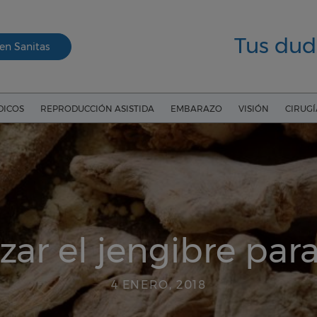
Tus dud
en Sanitas
DICOS
REPRODUCCIÓN ASISTIDA
EMBARAZO
VISIÓN
CIRUG
zar el jengibre par
4 ENERO, 2018