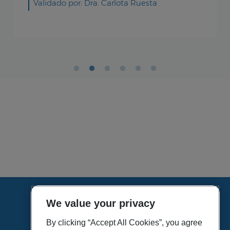
We value your privacy
HOME
VÍDEOS
By clicking “Accept All Cookies”, you agree