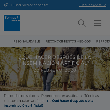
Buscar médico en Sanitas
Tus dudas de salud
PESO SALUDABLE
RECONOCIMIENTOS MÉDICOS
REPRODU
¿QUÉ HACER DESPUÉS DE LA
INSEMINACIÓN ARTIFICIAL?
20 FEBRERO, 2020
Tus dudas de salud
Reproducción asistida
Técnicas
Inseminación artificial
¿Qué hacer después de la
inseminación artificial?