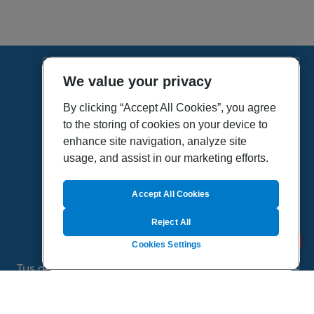
We value your privacy
HOME
VÍDEOS
By clicking “Accept All Cookies”, you agree
to the storing of cookies on your device to
POLÍTICA DE PRIVACIDAD
enhance site navigation, analyze site
POLÍTICA DE COOKIES
usage, and assist in our marketing efforts.
MAPA DEL SITIO
QUIENES SOMOS
Accept All Cookies
Reject All
Cookies Settings
Tus dudas de salud es un proyecto de Sanitas, todo
el contenido de esta página ha sido validado por
especialistas médicos