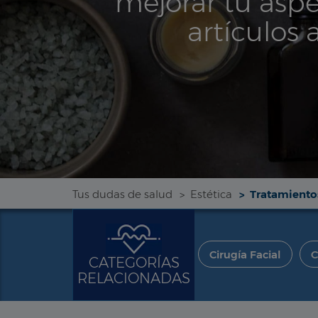
mejorar tu aspe
artículos 
Tus dudas de salud
Estética
Tratamientos
Cirugía Facial
C
CATEGORÍAS
RELACIONADAS