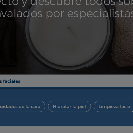
cto y descubre todos so
avalados por especialist
 faciales
uidados de la cara
Hidratar la piel
Limpieza facial